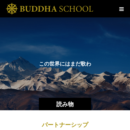
こ
の
世
界
に
は
ま
だ
歌
わ
れ
て
読み物
パートナーシップ