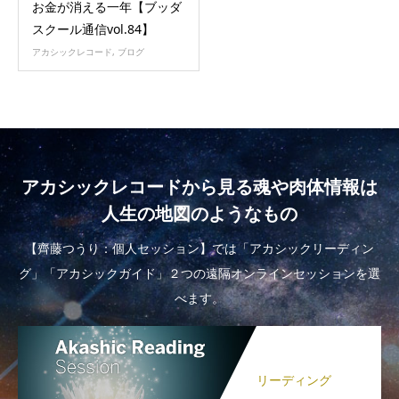
お金が消える一年【ブッダ
スクール通信vol.84】
アカシックレコード
,
ブログ
アカシックレコードから見る魂や肉体情報は
人生の地図のようなもの
【齊藤つうり：個人セッション】では「アカシックリーディン
グ」「アカシックガイド」２つの遠隔オンラインセッションを選
べます。
リーディング