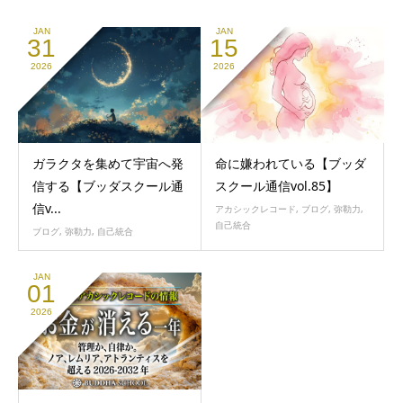
JAN
JAN
31
15
2026
2026
ガラクタを集めて宇宙へ発
命に嫌われている【ブッダ
信する【ブッダスクール通
スクール通信vol.85】
信v...
アカシックレコード
,
ブログ
,
弥勒力
,
自己統合
ブログ
,
弥勒力
,
自己統合
JAN
01
2026