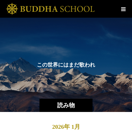
こ
の
世
界
に
は
ま
だ
歌
わ
れ
て
い
な
読み物
2026年 1月