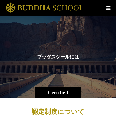
ブ
ッ
ダ
ス
ク
ー
ル
に
は
弥
Certified
認定制度について