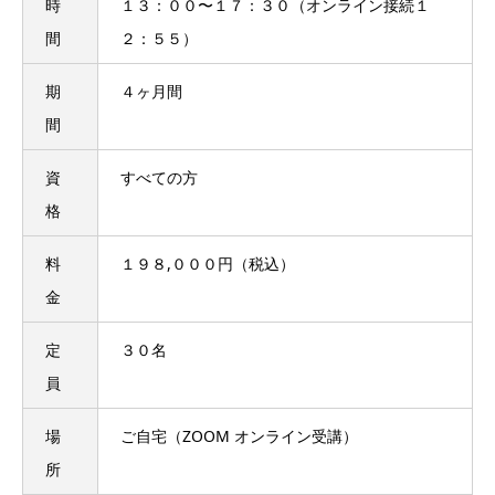
時
１３：００〜１７：３０（オンライン接続１
間
２：５５）
期
４ヶ月間
間
資
すべての方
格
料
１９８,０００円（税込）
金
定
３０名
員
場
ご自宅（ZOOM オンライン受講）
所