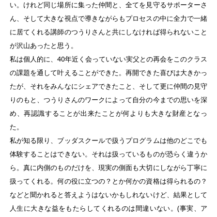
い。けれど同じ場所に集った仲間と、全てを見守るサポーターさ
ん、そして大きな視点で導きながらもプロセスの中に全力で一緒
に居てくれる講師のつうりさんと共にしなければ得られないこと
が沢山あったと思う。
私は個人的に、40年近く会っていない実父との再会をこのクラス
の課題を通して叶えることができた。再開できた喜びは大きかっ
たが、それをみんなにシェアできたこと、そして更に仲間の見守
りのもと、つうりさんのワークによって自分の今までの思いを深
め、再認識することが出来たことが何よりも大きな財産となっ
た。
私が知る限り、ブッダスクールで扱うプログラムは他のどこでも
体験することはできない。それは扱っているものが恐らく違うか
ら。真に内側のものだけを、現実の側面も大切にしながら丁寧に
扱ってくれる。何の役に立つの？とか何かの資格は得られるの？
などと聞かれると答えようはないかもしれないけど、結果として
人生に大きな益をもたらしてくれるのは間違いない。(事実、ア