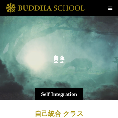
こ
な
を
を
し
Self Integration
自己統合 クラス