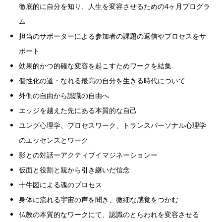
徹底的に自分を知り、人生を変容させるための4ヶ月プログラ
ム
担当のサポーターによる参加者の課題の返信やプロセスをサ
ポート
効果的かつ的確な変容を起こすためワークを結集
個性化の道・なれる最高の自分を生きる時代について
外側の自由から認識の自由へ
エッジを越えた先にある本質的な自己
ユング心理学、プロセスワーク、トランスパーソナル心理学
のエッセンスとワーク
影との対話ーアクティブイマジネーションー
仮面と役割と親から引き継いだ信念
十牛図による魂のプロセス
身体に流れる宇宙の声を聞き、微細な感覚をつかむ
仏教の本質的なワークにて、認識のとらわれを変容させる