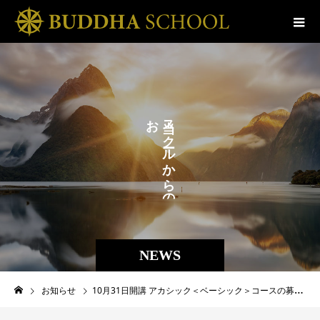
お
ス
ら
ク
せ
ル
か
。
ら
の
NEWS
お知らせ
10月31日開講 アカシック＜ベーシック＞コースの募集を開始いたしました