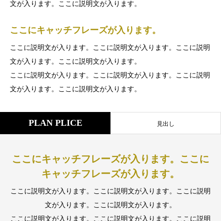
文が入ります。ここに説明文が入ります。
ここにキャッチフレーズが入ります。
ここに説明文が入ります。ここに説明文が入ります。ここに説明
文が入ります。ここに説明文が入ります。
ここに説明文が入ります。ここに説明文が入ります。ここに説明
文が入ります。ここに説明文が入ります。
PLAN PLICE
見出し
ここにキャッチフレーズが入ります。ここに
キャッチフレーズが入ります。
ここに説明文が入ります。ここに説明文が入ります。ここに説明
文が入ります。ここに説明文が入ります。
ここに説明文が入ります。ここに説明文が入ります。ここに説明