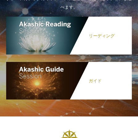
べます。
リーディング
ガイド