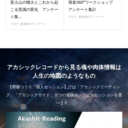
富士山の噴火とこれから起
視覚360°ワークショップ
こる意識の変化 アンケー
アンケート集計
ト集...
ブログ
,
参加者のアンケート
ブログ
,
参加者のアンケート
アカシックレコードから見る魂や肉体情報は
人生の地図のようなもの
【齊藤つうり：個人セッション】では「アカシックリーディン
グ」「アカシックガイド」２つの遠隔オンラインセッションを選
べます。