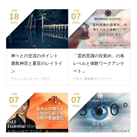
JUN
JUN
18
07
2021
2021
神々との交流のポイント
「霊的意識の目覚め」の各
鹿島神宮と夏至のレイライ
レベルと体験ワークアンケ
ン
ート...
アカシックレコード
,
ブログ
ブログ
,
参加者のアンケート
JUN
JUN
07
07
2021
2021