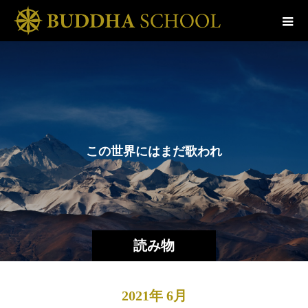
こ
の
世
界
に
は
ま
だ
歌
わ
れ
て
い
な
読み物
2021年 6月