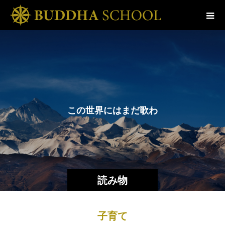
こ
の
世
界
に
は
ま
だ
歌
わ
れ
て
読み物
子育て