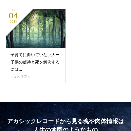
FEB
04
2023
子育てに向いていない人ー
子供の虐待と死を解決する
には...
ブログ
,
子育て
アカシックレコードから見る魂や肉体情報は
人生の地図のようなもの