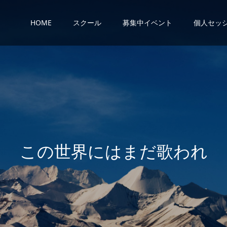
HOME
スクール
募集中イベント
個人セッ
界
に
は
ま
だ
歌
わ
れ
て
い
な
い
歌