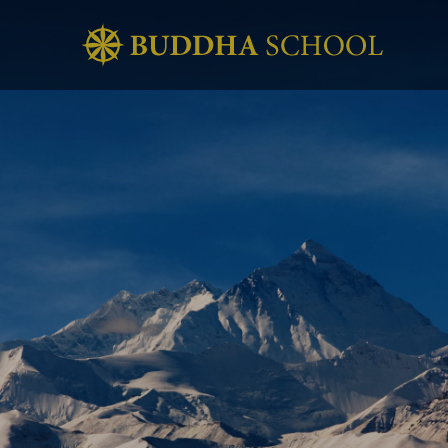
こ
の
世