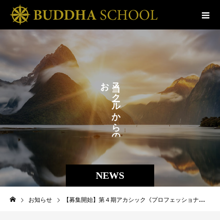
お
ス
ら
ク
せ
ル
か
。
ら
の
NEWS
お知らせ
【募集開始】第４期アカシック《プロフェッショナル》コース