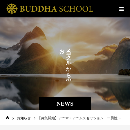
お
ス
ら
ク
せ
ル
か
。
ら
の
NEWS
お知らせ
【募集開始】アニマ・アニムスセッション ー男性性女性性の統合ー