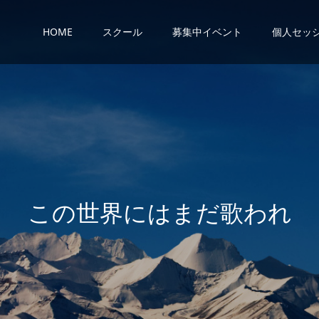
HOME
スクール
募集中イベント
個人セッ
世
界
に
は
ま
だ
歌
わ
れ
て
い
な
い
歌