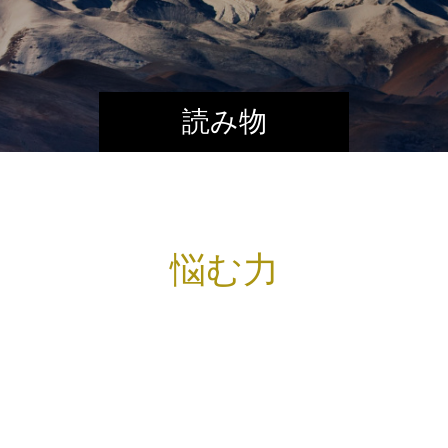
読み物
悩む力