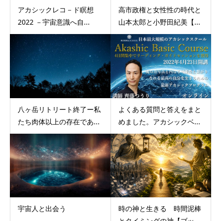
アカシックレコ－ド瞑想
高市政権と女性性の時代と
2022 －宇宙意識へ自...
山本太郎と小野田紀美【...
八ヶ岳リトリート終了ー私
よくある質問と答えをまと
たち肉体以上の存在であ...
めました。アカシックベ...
宇宙人と出会う
時の神と生きる 時間泥棒
とタイミングの神【ブッ...