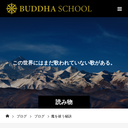
こ
の
世
界
に
は
ま
だ
歌
わ
れ
て
い
な
い
歌
が
あ
る
。
そ
の
歌
は
き
っ
読み物
ブログ
ブログ
魔を祓う秘訣