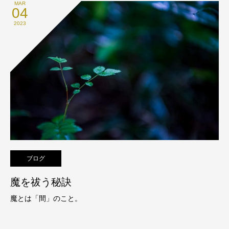
MAR
04
2023
ブログ
魔を祓う秘訣
魔とは「間」のこと。