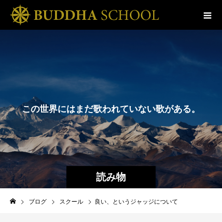
こ
の
世
界
に
は
ま
だ
歌
わ
れ
て
い
な
い
歌
が
あ
る
。
そ
の
読み物
ブログ
スクール
良い、というジャッジについて