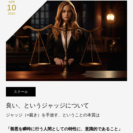
APR
10
2023
スクール
良い、というジャッジについて
ジャッジ（=裁き）を手放す、ということの本質は
「善悪を瞬時に行う人間としての特性に、意識的であること」