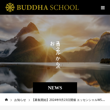
お
ス
ら
ク
せ
ル
か
。
ら
の
NEWS
お知らせ
【募集開始】2024年9月23日開催 エッセンシャルWS「アバターを選ぶ」