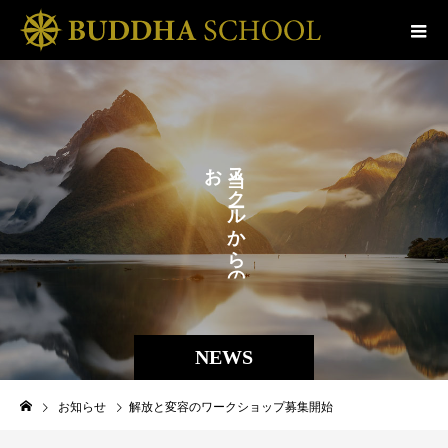
お
ス
ら
ク
せ
ル
か
。
ら
の
NEWS
お知らせ
解放と変容のワークショップ募集開始