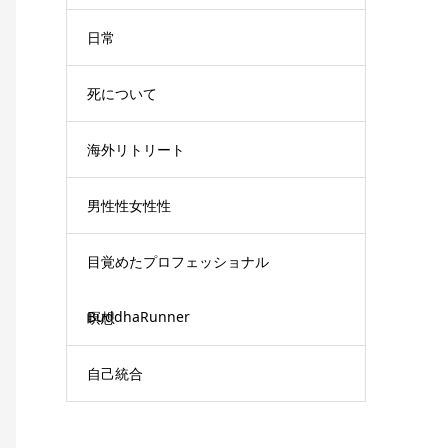
日常
死について
海外リトリート
男性性女性性
目覚めたプロフェッショナル
BuddhaRunner
瞑想
自己統合