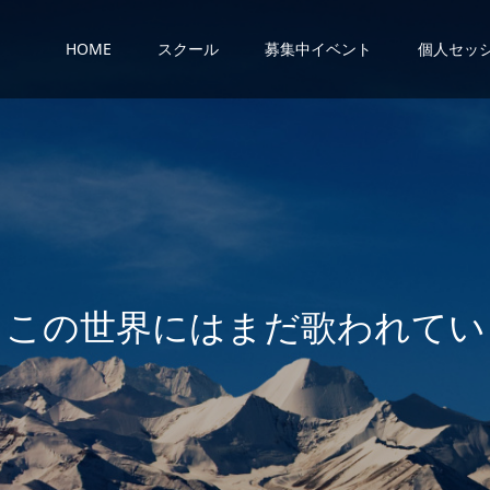
HOME
スクール
募集中イベント
個人セッ
界
に
は
ま
だ
歌
わ
れ
て
い
な
い
歌