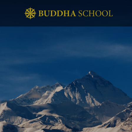
こ
の
世