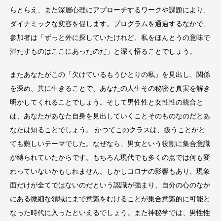
らとらえ、また深層心理にアプローチするワークや課題により、
ダイナミックな変容を促します。プログラムを通過するなかで、
参加者は「ずっと外に探していたけれど、私をほんとうの意味で
満たすものはここにあったのだ」と深く悟ることでしょう。
またあなたがこの「欠けているもうひとりの私」を見出し、関係
を深め、共に生きることで、あなたの人生その秘密と真実を解き
明かしてくれることでしょう。そして男性性と女性性の統合と
は、あなたがあなた自身を見出していくことそのものなのだとあ
なたは知ることでしょう。 かつてこのクラスは、扱うことがと
ても難しいテーマでした。なぜなら、男女という役割に集合意識
が縛られていたからです。もちろん現代でも多くの点では何も変
わっていないかもしれません。しかしコロナの影響もあり、現象
面だけが全てではないのだという認識が強まり、自分の心のなか
にある微細な領域にまで意識をむけることが集合意識的に可能と
なった時代に入ったといえるでしょう。また神秘学では、男性性