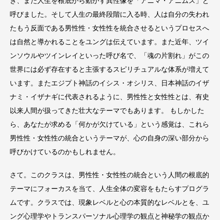
き、また人生を根底から動かす異性像を「アニマ・アニムス」と
呼びました。そして人生の最終段階に入る時、人は自分の失われ
たもう反面である男性性・女性性を統合させるというプロセスへ
は自然と導かれることをユングは伝えています。また近年、ツイ
ンソウルやツインレイといった呼び名で、「魂の片割れ」がこの
世界には必ず存在すると主張するスピリチュアルな体系が増えて
います。またエジプト神話のイシス・オシリス、日本神話のイザ
ナミ・イザナギに代表されるように、男性性と女性性とは、有史
以来人間が扱ってきた壮大なテーマでもあります。 もしかした
ら、あなたが求める「何かが欠けている」という感覚は、これら
男性性・女性性の統合というテーマが、心の自身の深い部分から
呼びかけているのかもしれません。
さて。このクラスは、男性性・女性性の統合という人間の根底的
テーマにフォーカスを当て、人生全体の変容をもたらすプログラ
ムです。クラスでは、現象レベルと心の本質的なレベルとを、ユ
ング心理学やトランスパーソナル心理学の観点と神秘学の観点か