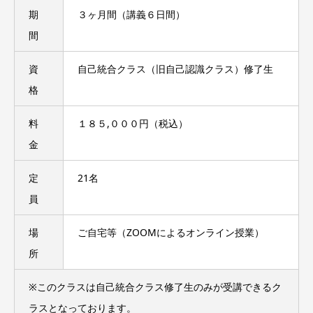
期
３ヶ月間（講義６日間）
間
資
自己統合クラス（旧自己認識クラス）修了生
格
料
１８５,０００円（税込）
金
定
21名
員
場
ご自宅等（ZOOMによるオンライン授業）
所
※このクラスは自己統合クラス修了生のみが受講できるク
ラスとなっております。