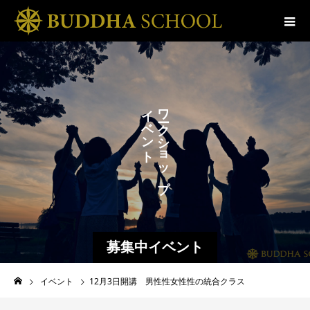
ス
イ
ワ
ベ
ク
ク
ン
ル
シ
ト
ョ
ッ
プ
募集中イベント
イベント
12月3日開講 男性性女性性の統合クラス