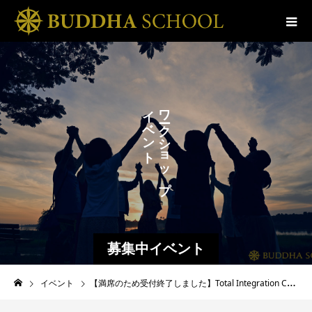
ス
イ
ワ
ベ
ク
ク
ン
ル
シ
ト
ョ
ッ
プ
募集中イベント
イベント
【満席のため受付終了しました】Total Integration Course 体験ワークショップ《無料オンライン》