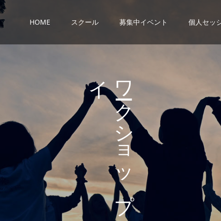
HOME
スクール
募集中イベント
個人セッ
ス
イ
ワ
ク
ベ
ク
ン
シ
ト
ョ
ッ
プ