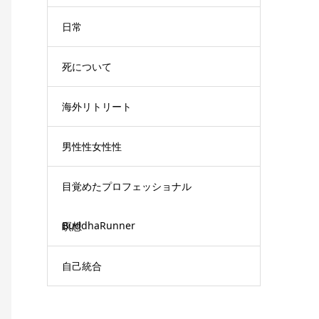
日常
死について
海外リトリート
男性性女性性
目覚めたプロフェッショナル
BuddhaRunner
瞑想
自己統合