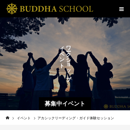
ス
イ
ワ
ベ
ク
ク
ン
ル
シ
ト
ョ
ッ
プ
募集中イベント
イベント
アカシックリーディング・ガイド体験セッション