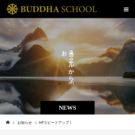
お
ス
ら
ク
せ
ル
か
。
ら
の
NEWS
お知らせ
HPスピードアップ！