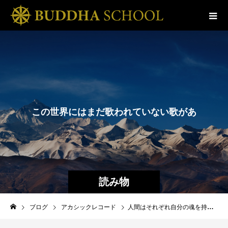
こ
の
世
界
に
は
ま
だ
歌
わ
れ
て
い
な
い
歌
が
あ
る
。
読み物
ブログ
アカシックレコード
人間はそれぞれ自分の魂を持っている。それをほかの魂とまぜることはできない