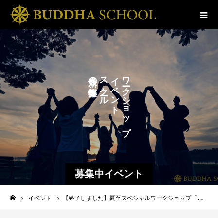
の
ス
イ
ワ
ベ
ク
ク
ン
ル
シ
ト
ョ
ッ
プ
募集中イベント
イベント
【終了しました】夏至スペシャルワークショップ「結合の神秘と聖なる炎のワーク」《オンライン》