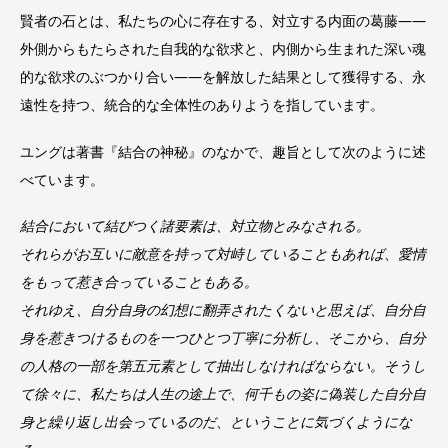
賢者の石とは、私たちの心に存在する、対立する内面の葛藤――
外側からもたらされた自我的な欲求と、内側から生まれた深い魂
的な欲求のぶつかり合い――を解放した結果として獲得する、永
遠性を持つ、統合的な全体性のありようを指しています。
ユングは著書『結合の神秘』のなかで、趣旨として次のように述
べています。
結合において結びつく諸要素は、対立物とみなされる。
それらがお互いに敵意を持って対峙していることもあれば、愛情
をもって惹き合っていることもある。
それゆえ、自分自身の幻想に翻弄されたくないと思えば、自分自
身を惹きつけるものを一つひとつ丁寧に分析し、そこから、自分
の人格の一部を第五元素として抽出しなければならない。そうし
て徐々に、私たちは人生の途上で、何千もの姿に偽装した自分自
身と繰り返し出会っているのだ、ということに気づくようにな