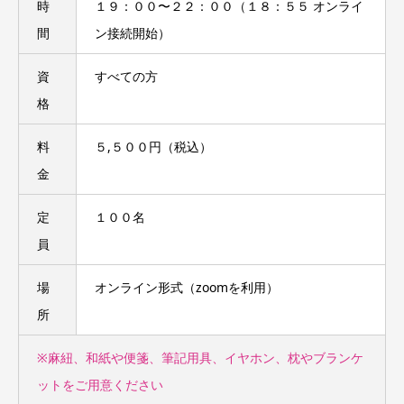
時
１９：００〜２２：００（１８：５５ オンライ
間
ン接続開始）
資
すべての方
格
料
５,５００円（税込）
金
定
１００名
員
場
オンライン形式（zoomを利用）
所
※麻紐、和紙や便箋、筆記用具、イヤホン、枕やブランケ
ットをご用意ください