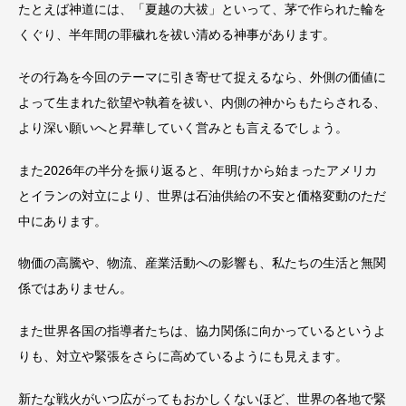
たとえば神道には、「夏越の大祓」といって、茅で作られた輪を
くぐり、半年間の罪穢れを祓い清める神事があります。
その行為を今回のテーマに引き寄せて捉えるなら、外側の価値に
よって生まれた欲望や執着を祓い、内側の神からもたらされる、
より深い願いへと昇華していく営みとも言えるでしょう。
また2026年の半分を振り返ると、年明けから始まったアメリカ
とイランの対立により、世界は石油供給の不安と価格変動のただ
中にあります。
物価の高騰や、物流、産業活動への影響も、私たちの生活と無関
係ではありません。
また世界各国の指導者たちは、協力関係に向かっているというよ
りも、対立や緊張をさらに高めているようにも見えます。
新たな戦火がいつ広がってもおかしくないほど、世界の各地で緊