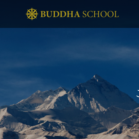
こ
の
世