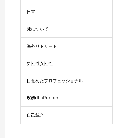
日常
死について
海外リトリート
男性性女性性
目覚めたプロフェッショナル
BuddhaRunner
瞑想
自己統合