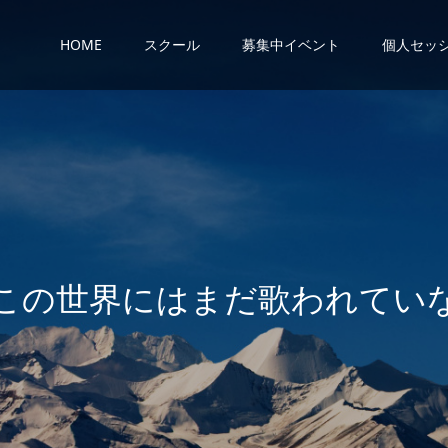
HOME
スクール
募集中イベント
個人セッ
界
に
は
ま
だ
歌
わ
れ
て
い
な
い
歌