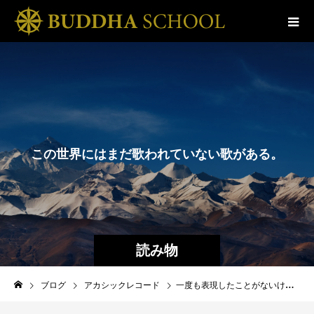
こ
の
世
界
に
は
ま
だ
歌
わ
れ
て
い
な
い
歌
が
あ
る
。
そ
の
歌
は
き
っ
と
歌
読み物
ブログ
アカシックレコード
一度も表現したことがないけれど確かに自分のなかにある場所【ブッダスクール通信vol.87】