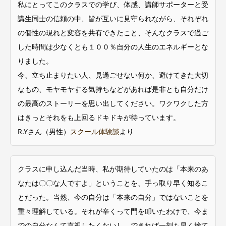
私にとってこのクラスでの学び、体感、講師サポーターと受
講生同士の信頼の中、皆が互いに見守られながら、それぞれ
の個性の現れと変容を共有できたこと、そんなクラスで過ご
した時間は少なくとも１００％自分の人生のエネルギーとな
りました。
今、立ち止まりたい人、見過ごせない何か、避けてきた大切
なもの、モヤモヤする気持ちなどがあれば是非とも自分だけ
の最高のストーリーを思い出してください。ワクワクした方
はきっとそれをも上回るドキドキが待っています。
R.Yさん（男性）
スクール体験談
より
クラスに申し込んだ当時、私が期待していたのは「本来のあ
なたは〇〇な人ですよ」ということを、手っ取り早く知るこ
とだった。当然、今の自分は「本来の自分」ではないことを
重々理解している。それが辛くって門を叩いたわけで、今ま
での自分なんて直視したくないし、できれば一刻も早く捨て