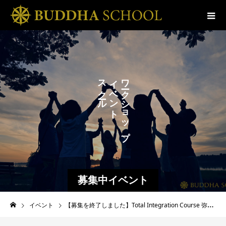
の
ス
イ
ワ
ベ
ク
ク
ン
ル
シ
ト
ョ
ッ
プ
募集中イベント
イベント
【募集を終了しました】Total Integration Course 弥勒力セクション ２０２５年１１月８日開講＜オンライン＞