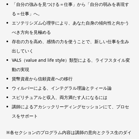
「自分の強みを見つける＝仕事」から「自分の弱みを表現す
生きていくための仕事
る＝仕事」へ。
価値としての仕事
エソテリシズム心理学により、あなた自身の傾向性と向かう
個性化の仕事
べき方向を見極める
存在の力を高め、感情の力を使うことで、新しい仕事を生み
第二章 魂のビジョンと存在の力
出していく
VALS（value and life style）類型による、ライフスタイル変
動の実現
親や文化的環境から押しつけられた分裂状態を克服す
貨幣資産から信頼資産への移行
る
ウィルバーによる、インテグラル理論とティール論
ペルソナという見せかけのおおいを捨てる
スピリチュアルと収入、両方満たす人になるには
自我防衛をやめ、自分の影を他者に投影するのではな
講師によるアカシックリーディングセッションにて、プロセ
く、影とは何かを知り、それが自分の内面生活の一部
スをサポート
であることを認める
男性性と女性性（アニマ・アニムス）を統合する
※各セクションのプログラム内容は講師の意向とクラス生のダイ