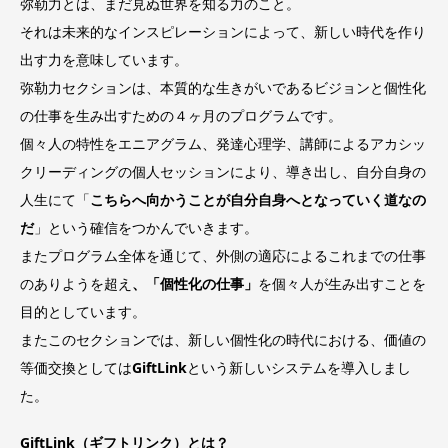
弥勒力とは、まだ見ぬ世界を知る力のこと。
それは未来的なインスピレーションによって、新しい時代を作り
出す力を意味しています。
弥勒力セクションは、本質的な生きがいであるビジョンと個性化
の仕事を生み出すための４ヶ月のプログラムです。
個々人の特性をエニアグラム、発達心理学、講師によるアカシッ
クリーディングの個人セッションにより、導き出し、自分自身の
人生にて「
こちらへ向かうことが自分自身へとなっていく道なの
だ
」という確信をつかんでいきます。
またプログラム全体を通じて、外側の適応によるこれまでの仕事
のありようを超え
、「個性化の仕事」
を個々人が生み出すことを
目的としています。
またこのセクションでは、新しい個性化の時代における、価値の
等価交換としては
GiftLink
という新しいシステムを導入しまし
た。
GiftLink（ギフトリンク）とは？