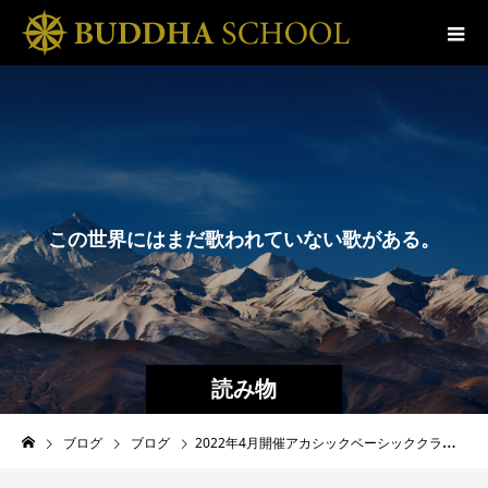
こ
の
世
界
に
は
ま
だ
歌
わ
れ
て
い
な
い
歌
が
あ
る
。
そ
の
読み物
ブログ
ブログ
2022年4月開催アカシックベーシッククラスアンケート