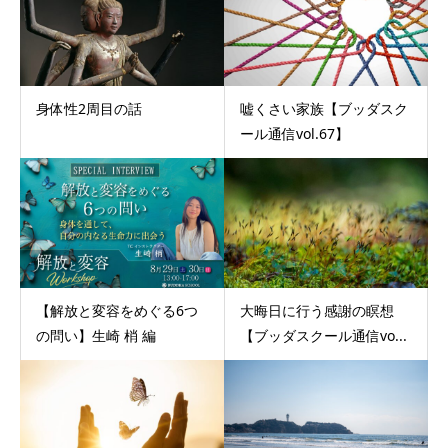
身体性2周目の話
嘘くさい家族【ブッダスク
ール通信vol.67】
【解放と変容をめぐる6つ
大晦日に行う感謝の瞑想
の問い】生崎 梢 編
【ブッダスクール通信vo...