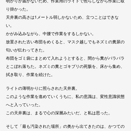
明かりが届かないため、作業用のライトで照らしながら作業に取
り掛かった。
天井裏の高さは1メートル弱しかないため、立つことはできな
い。
かがみ込みながら、中腰で作業をするしかない。
放置された古い布団をめくると、マスク越しでもネズミの糞尿の
匂いが伝わってきた。
布団をゴミ袋にまとめて入れようとすると、間から糞がパラパラ
とこぼれ落ちた。ネズミの糞とゴキブリの死骸を、床から集め、
拭き取り、作業を続けた。
ライトの薄明かりに照らされた天井裏。
このような作業を進めていくうちに、私の意識は、変性意識状態
へと入っていった。
この天井裏は、まるで心の深層みたいだ、と私は思った。
そして「最も汚染された場所」の奥から出てきたのは、かつての