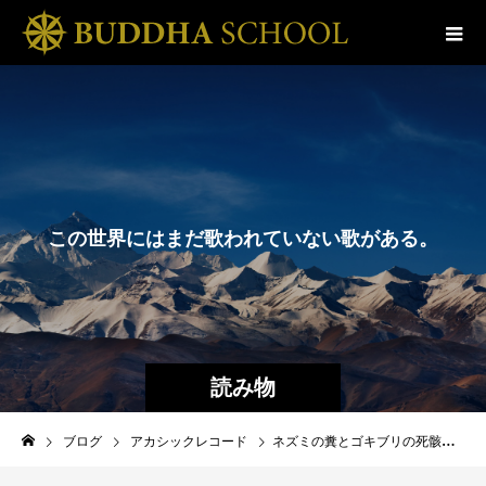
こ
の
世
界
に
は
ま
だ
歌
わ
れ
て
い
な
い
歌
が
あ
る
。
そ
の
歌
は
き
っ
と
歌
わ
読み物
ブログ
アカシックレコード
ネズミの糞とゴキブリの死骸にまみれて、覚醒について考えた話【ブッダスクール通信vol.95】