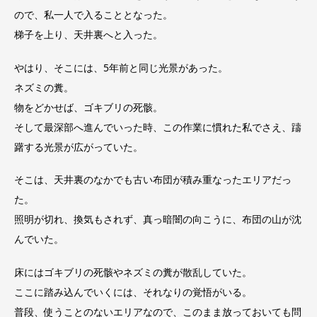
ので、私一人で入ることとなった。
梯子を上り、天井裏へと入った。
やはり、そこには、5年前と同じ光景があった。
ネズミの糞。
物をどかせば、ゴキブリの死骸。
そして最深部へ進んでいった時、この作業に慣れた私でさえ、躊
躇する光景が広がっていた。
そこは、天井裏のなかでも古い布団が積み重なったエリアだっ
た。
照明が切れ、換気もされず、真っ暗闇の向こうに、布団の山が沈
んでいた。
床にはゴキブリの死骸やネズミの糞が散乱していた。
ここに踏み込んでいくには、それなりの覚悟がいる。
普段、使うことのないエリアなので、このまま放っておいても問