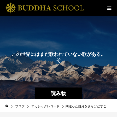
こ
の
世
界
に
は
ま
だ
歌
わ
れ
て
い
な
い
歌
が
あ
る
。
そ
の
歌
は
き
っ
と
歌
わ
れ
読み物
ブログ
アカシックレコード
間違った自分をさらけだすこと【ブッダスクール通信vol.96】