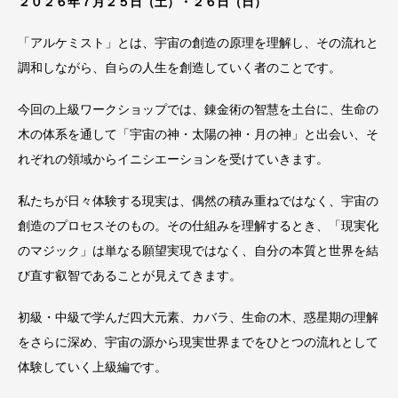
２０２６年７月２５日（土）・２６日（日）
「アルケミスト」とは、宇宙の創造の原理を理解し、その流れと
調和しながら、自らの人生を創造していく者のことです。
今回の上級ワークショップでは、錬金術の智慧を土台に、生命の
木の体系を通して「宇宙の神・太陽の神・月の神」と出会い、そ
れぞれの領域からイニシエーションを受けていきます。
私たちが日々体験する現実は、偶然の積み重ねではなく、宇宙の
創造のプロセスそのもの。その仕組みを理解するとき、「現実化
のマジック」は単なる願望実現ではなく、自分の本質と世界を結
び直す叡智であることが見えてきます。
初級・中級で学んだ四大元素、カバラ、生命の木、惑星期の理解
をさらに深め、宇宙の源から現実世界までをひとつの流れとして
体験していく上級編です。